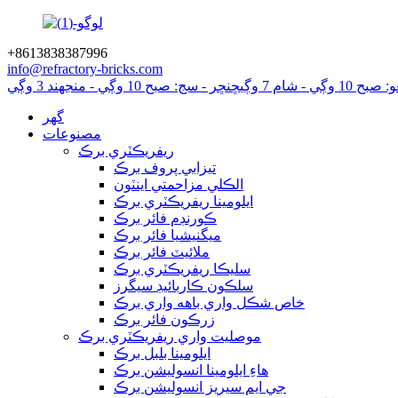
+8613838387996
info@refractory-bricks.com
ي - شام 7 وڳي
ڇنڇر - سج: صبح 10 وڳي - منجهند 3 وڳي
گھر
مصنوعات
ريفريڪٽري برڪ
تيزابي پروف برڪ
الڪلي مزاحمتي اينٽون
ايلومينا ريفريڪٽري برڪ
ڪورنڊم فائر برڪ
ميگنيشيا فائر برڪ
ملائيٽ فائر برڪ
سليڪا ريفريڪٽري برڪ
سلڪون ڪاربائيڊ سيگرز
خاص شڪل واري باهه واري برڪ
زرڪون فائر برڪ
موصليت واري ريفريڪٽري برڪ
ايلومينا بلبل برڪ
هاءِ ايلومينا انسوليشن برڪ
جي ايم سيريز انسوليشن برڪ