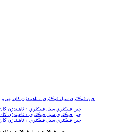
چين فيڪٽري سيل فيڪٽري ۽ ٺاهيندڙ