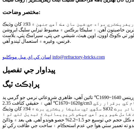
مختصر وضاحت:
سلڪون فائر برڪ سلڪون ريفريڪٽري مواد سان تعلق رکي ٿي، سليڪا برڪ هڪ قسم جي معياري ريفريڪٽري مواد جي شين مان هڪ آهي جنهن ۾ 93٪ کان وڌيڪ SiO2 مواد آهي. سليڪون
ن وڌيڪ لوڊ هيٺ اعلي ريفريڪٽورينس جون بهترين خاصيتون آهن. ۽ سليڪا برڪس ۾ مضبوط تيزابي سليگ ايروشن
طور تي ڪوڪ اوون، اوپن هيٿ، شيشي جي ڀٽي، سيرامڪ ڀٽي، بلاسٽ
فرنس، وغيره ۾ استعمال ٿيندو آهي.
info@refractory-bricks.com
اسان کي اي ميل موڪليو
پيداوار جي تفصيل
پراڊڪٽ ٽيگ
سليڪا ريفريڪٽري برڪ تيزابي ريفريڪٽري آهي ۽ ان ۾ تيزابي سليگ جي خرابي جي سٺي مزاحمت آهي. سليڪا برڪس لوڊ هيٺ ريفريڪٽورينس 1640~1690℃ تائين آهي، ظاهري شروعاتي نرمي جو گرمي پد
1620~1670℃ آهي ۽ حقيقي کثافت 2.35g/cm3 آهي. سليڪا فائر برڪ ڊگهي عرصي تائين اعليٰ گرمي پد تي خدمت ڪري سگهي ٿي ۽ تبديلي کان سواءِ حجم جي استحڪام کي برقرار رکي
سگهي ٿي. سليڪا ريڪٽري برڪ ۾ 94٪ کان وڌيڪ SiO2 مواد هوندو آهي. سليڪيٽ برڪ ۾ اعليٰ درجه حرارت جي طاقت ۽ گهٽ حرارتي جھٽڪي جي مزاحمت هوندي آهي. سليڪيٽ فائر برڪ
ت شامل ڪيو ويو آهي جيڪو ٽريڊيمائيٽ ۾ تبديل ٿئي ٿو ۽
ماحول کي گهٽائڻ ۾ 1350~1430℃ جي گرمي پد ذريعي آهستي آهستي فائر ڪيو ويندو آهي. جڏهن 1450℃ تائين گرمي ٿئي ٿي، ته ڪل حجم جي توسيع جو 1.5~2.2% حصو هوندو آهي. هي بعد ۾ وڌائڻ