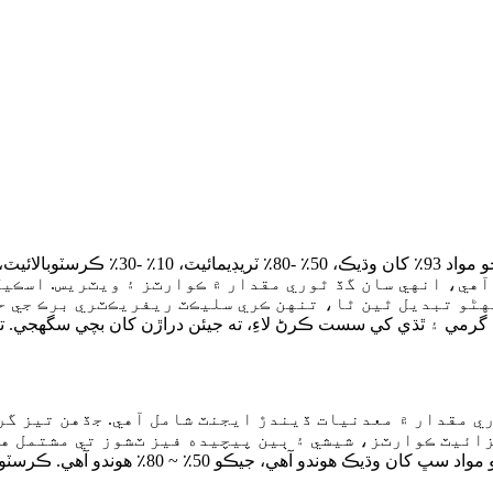
آهي، انهي سان گڏ ٿوري مقدار ۾ ڪوارٽز ۽ ويٽريس. اسڪي
گهڻو تبديل ٿين ٿا، تنهن ڪري سليڪٽ ريفريڪٽري برڪ جي 
ي مقدار ۾ معدنيات ڏيندڙ ايجنٽ شامل آهي. جڏهن تيز گر
وارٽز، شيشي ۽ ٻين پيچيده فيز ٽشوز تي مشتمل هوندي آهي جيڪي ا