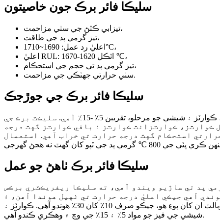
سليڪا فائر برڪ جون خاصيتون
تيزابي ڪٽڻ جي سٺي مزاحمت،
تيز گرمي پد جي طاقت،
اعليٰ رد عمل: 1690~1710°C،
اعليٰ RUL: اٽڪل 1620-1670 ℃،
تيز گرمي پد تي حجم جي استحڪام،
سٺي حرارتي جھٽڪي جي مزاحمت.
سليڪا فائر برڪ جي جوڙجڪ
سلڪون فائر بلاڪ هڪ ريفريڪٽري برڪ آهي جنهن ۾ سليڪا جو مواد 93٪ کان وڌيڪ، 50٪ -80٪ ​​ٽريڊيمائيٽ، 10٪ -30٪ ڪرسٽوبالائيٽ، ڪوارٽز ۽ شيشي جو مرحلو، تقريبن 5٪ -15٪ آهي. سليڪٽ برڪ جي
ل ڪوارٽز، ڪوارٽزائٽ ڪوارٽز ۽ باقي ڪوارٽز گهٽ درجه
حرارتي استحڪام گهٽ درجه حرارت تي خراب آهي. استعمال
سليڪا فائر برڪ ٺاهڻ جو عمل
مي پد تي ساڙيو ويندو آهي، ته سليڪا ريفريڪٽري برڪس
عليٰ درجه حرارت تي ٺهيل هوندا آهن، ۽ AiO2 جو مواد 93٪ کان
وڌيڪ هوندو آهي. بهتر فائر ٿيل سليڪا برڪس ۾، اسڪيل ڪوارٽز جو مواد سڀ کان وڌيڪ هوندو آهي، جيڪو 50٪ ~ 80٪ هوندو آهي. ڪرسٽوبالٽ ان کان پوءِ هو، جيڪو صرف 10٪ کان 30٪ هوندو آهي. ڪوارٽز ۽
شيشي جي فيز جو مواد 5٪ ۽ 15٪ جي وچ ۾ وهڪري ڪندو آهي.