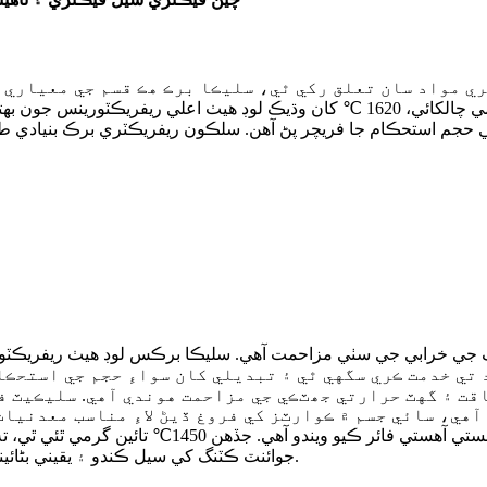
ريفريڪٽري برڪ ۾ تيزابي سنکنرن جي سٺي مزاحمت، بهترين گرمي چالکائي، 1620 ℃ کا
ي حجم استحڪام جا فريچر پڻ آهن. سلڪون ريفريڪٽري برڪ بنيادي 
هي، سائي جسم ۾ ڪوارٽز کي فروغ ڏيڻ لاءِ مناسب معدنيا
جوائنٽ ڪٽنگ کي سيل ڪندو ۽ يقيني بڻائيندو ته تعمير سٺي هوا جي عدم استحڪام ۽ ساخت جي طاقت رکي ٿو.