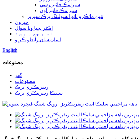
سيرامڪ فائبر رسي
سيرامڪ فائبر اون
نئين مائڪرو نانو انسولٽنگ برڪ سيريز
خبرون
اڪثر پڇيا ويا سوال
اسان جي باري ۾
اسان سان رابطو ڪريو
English
مصنوعات
گھر
مصنوعات
ريفريڪٽري برڪ
سليڪا ريفريڪٽري برڪ
ن کان بهترين باهه مزاحمتي سليڪا اينٽ ريفريڪٽريز | رونگ شينگ