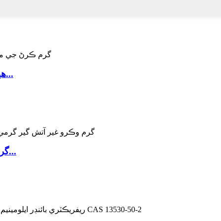
هيڊ لاءِ ريفريڪٽري فائر پروف سيرامڪ فائبر پيپر...
گرم وڪرو غير آتش گير گرمي موصليت وارو مواد...