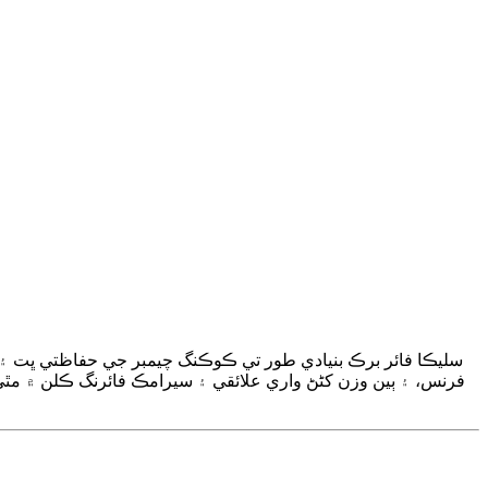
سليڪا فائر برڪ بنيادي طور تي ڪوڪنگ چيمبر جي حفاظتي ڀت ۽
فرنس، ۽ ٻين وزن کڻڻ واري علائقي ۽ سيرامڪ فائرنگ ڪلن ۾ مٿي 