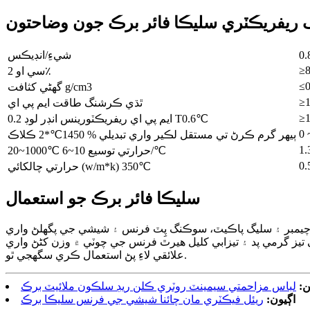
 ريفريڪٽري سليڪا فائر برڪ جون وضاحتون
شيءِ/انڊيڪس
≥
سي او 2٪
≤0
گھڻي کثافت g/cm3
≥1
ٿڌي ڪرشنگ طاقت ايم پي اي
≥
0.2 ايم پي اي ريفريڪٽورينس انڊر لوڊ T0.6℃
0 
ٻيهر گرم ڪرڻ تي مستقل لڪير واري تبديلي % 1450℃*2 ڪلاڪ
1.
20~1000℃ حرارتي توسيع 10~6/℃
0.
حرارتي چالکائي (w/m*k) 350℃
سليڪا فائر برڪ جو استعمال
 چيمبر ۽ سليگ پاڪيٽ، سوڪنگ پِٽ فرنس ۽ شيشي جي پگھلڻ واري
تيز گرمي پد ۽ تيزابي کليل هيرٿ فرنس جي چوٽي ۾ وزن کڻڻ واري
علائقي لاءِ پڻ استعمال ڪري سگهجي ٿو.
ن:
لباس مزاحمتي سيمينٽ روٽري ڪلن ريڊ سلڪون ملائيٽ برڪ
اڳيون:
ريئل فيڪٽري مان چائنا شيشي جي فرنس سليڪا برڪ