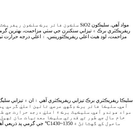
مزاحمت، لوڊ هيٺ اعلي ريفريڪٽورينس، ۽ اعلي درجه حرارت ت
خام مال جي طور تي قدرتي سليڪا معدنيات مان ٺهيل آ