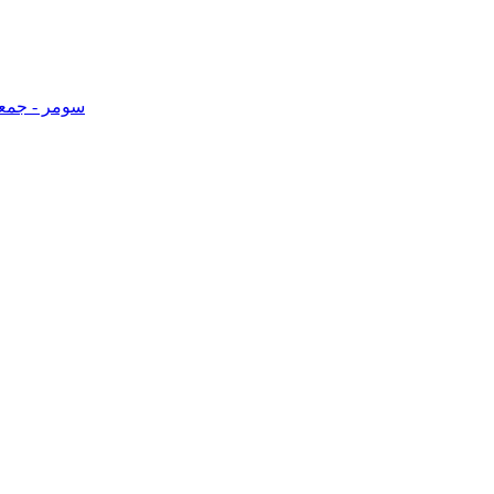
سومر - جمعو: صبح 10 وڳ