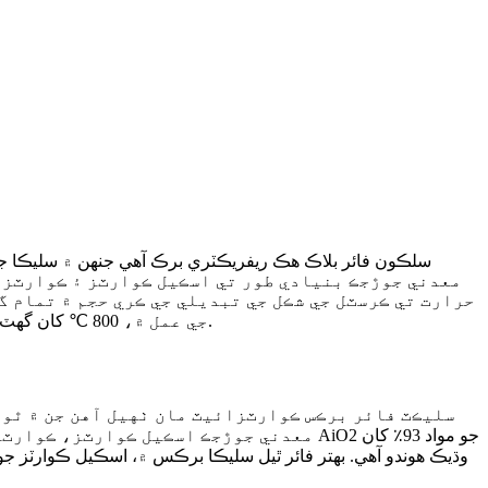
معدني جوڙجڪ بنيادي طور تي اسڪيل ڪوارٽز ۽ ڪوارٽز 
حرارت تي ڪرسٽل جي شڪل جي تبديلي جي ڪري حجم ۾ تمام 
جي عمل ۾، 800 ℃ کان گهٽ گرمي ۽ ٿڌي کي سست ڪرڻ لاءِ، ته جيئن دراڙن کان بچي سگهجي. تنهن ڪري ڀٽي جي 800 ℃ گرمي پد جي ٽپو کان گهٽ نه هجڻ گهرجي.
سليڪٽ فائر برڪس ڪوارٽزائيٽ مان ٺهيل آهن جن ۾ ٿور
معدني جوڙجڪ اسڪيل ڪوارٽز، ڪوارٽزائيٽ ڪ