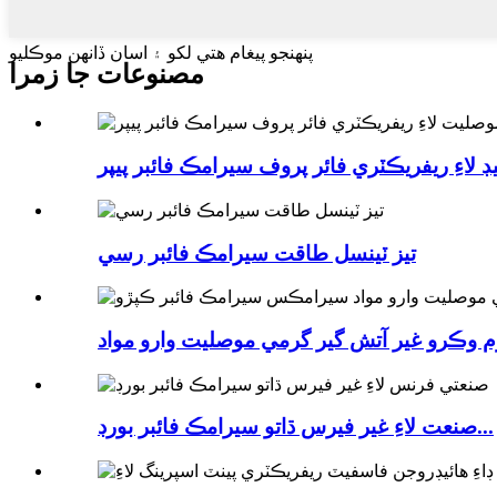
پنهنجو پيغام هتي لکو ۽ اسان ڏانهن موڪليو
مصنوعات جا زمرا
تيز ٽينسل طاقت سيرامڪ فائبر رسي
صنعت لاءِ غير فيرس ڌاتو سيرامڪ فائبر بورڊ...