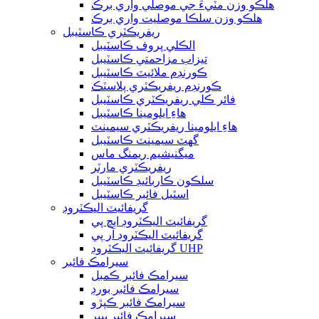
هلڪو وزن مٽيءَ جي موصلي واري برڪ
هلڪو وزن سلڪا موصليت واري برڪ
ريفريڪٽري ڪاسٽيبل
الڪلي پروف ڪاسٽيبل
تيزاب مزاحمتي ڪاسٽيبل
ڪورنڊم ملائيٽ ڪاسٽيبل
ڪورنڊم ريفريڪٽري پلاسٽڪ
فائر ڪلي ريفريڪٽري ڪاسٽيبل
هاءِ ايلومينا ڪاسٽيبل
هاءِ ايلومينا ريفريڪٽري سيمينٽ
گھٽ سيمينٽ ڪاسٽيبل
ميگنيشيم ريمنگ ماس
ريفريڪٽري مارٽر
سلڪون ڪاربائيڊ ڪاسٽيبل
اسٽيل فائبر ڪاسٽيبل
گريفائيٽ اليڪٽروڊ
گريفائيٽ اليڪٽروڊ ايڇ پي
گريفائيٽ اليڪٽروڊ آر پي
گريفائيٽ اليڪٽروڊ UHP
سيرامڪ فائبر
سيرامڪ فائبر ڪمبل
سيرامڪ فائبر بورڊ
سيرامڪ فائبر ڪپڙو
سيرامڪ فائبر پيپر